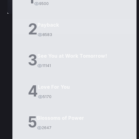
9500
2
Payback
8583
3
See You at Work Tomorrow!
11141
4
Love For You
5170
5
Blossoms of Power
2647