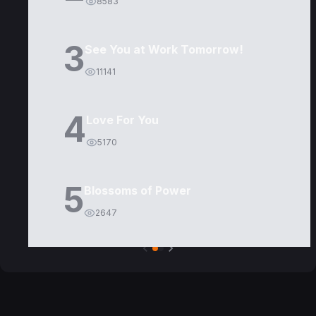
8583
3
See You at Work Tomorrow!
11141
4
Love For You
5170
5
Blossoms of Power
2647