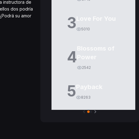
a instructora de
ellos dos podría
 ¿Podrá su amor
3
Love For You
5010
Blossoms of
4
Power
2542
5
Payback
8263