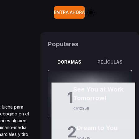
ENTRA AHORA
Populares
DORAMAS
PELÍCULAS
See You at Work
1
Tomorrow!
 lucha para
10859
 recogido en el
hi es alguien
2
Dream to You
 humano-media
rciales y tiro
8719