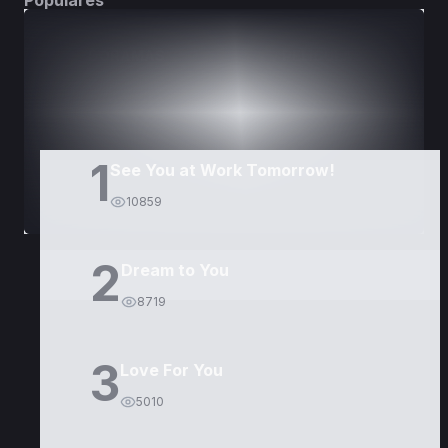
Populares
DORAMAS
PELÍCULAS
1
See You at Work Tomorrow!
10859
2
Dream to You
8719
3
Love For You
5010