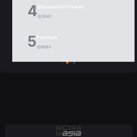
4
Blossoms of Power
2542
5
Payback
8263