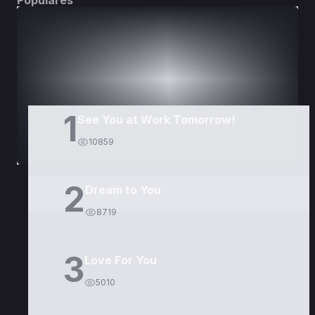
Populares
DORAMAS
PELÍCULAS
1
See You at Work Tomorrow!
10859
2
Dream to You
8719
3
Love For You
5010