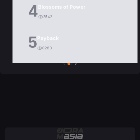
4
Blossoms of Power
2542
5
Payback
8263