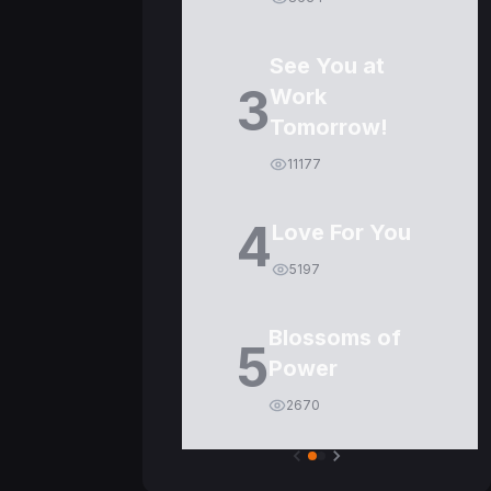
See You at
3
Work
Tomorrow!
11177
4
Love For You
5197
Blossoms of
5
Power
2670