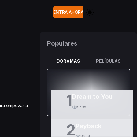
ENTRA AHORA
Populares
DORAMAS
PELÍCULAS
1
Dream to You
para empezar a
9595
2
Payback
8634