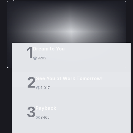
DORAMAS
PELÍCULAS
1
Dream to You
9202
2
See You at Work Tomorrow!
11017
3
Payback
8465