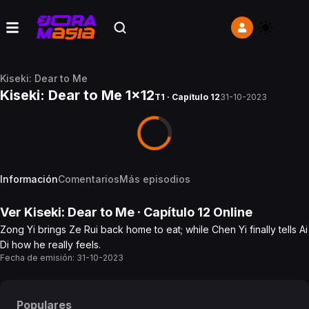
Kiseki: Dear to Me
Kiseki: Dear to Me 1x12
T1 · Capítulo 12
31-10-2023
Información
Comentarios
Más episodios
Ver
Kiseki: Dear to Me
· Capítulo
12
Online
Zong Yi brings Ze Rui back home to eat; while Chen Yi finally tells Ai
Di how he really feels.
Fecha de emisión:
31-10-2023
Populares