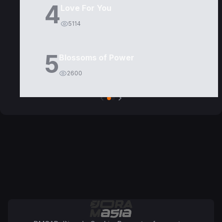
4
Love For You
5114
5
Blossoms of Power
2600