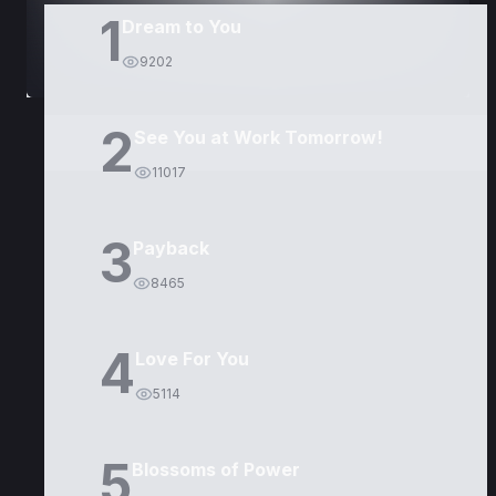
1
Dream to You
9202
2
See You at Work Tomorrow!
11017
3
Payback
8465
4
Love For You
5114
5
Blossoms of Power