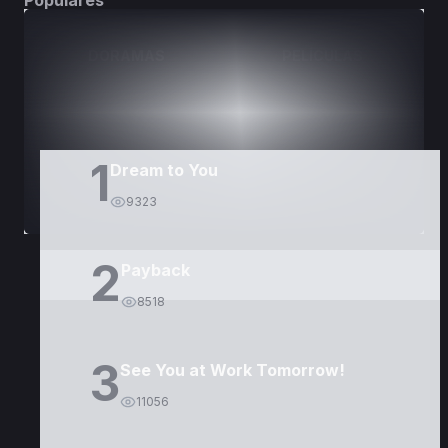
Populares
DORAMAS
PELÍCULAS
1
Dream to You
9323
2
Payback
8518
3
See You at Work Tomorrow!
11056