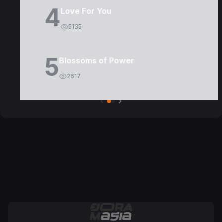
4
Love For You
5135
5
Blossoms of Power
2617