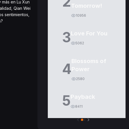
2
ay más en Lu Xun
Tomorrow!
alidad, Qian Wei
s sentimientos,
10956
s?
3
Love For You
5062
Blossoms of
4
Power
2580
5
Payback
8411