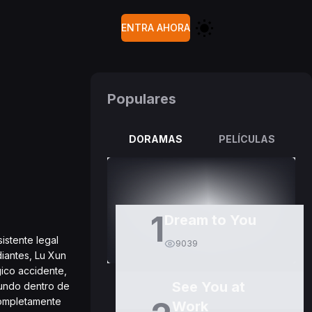
ENTRA AHORA
Populares
DORAMAS
PELÍCULAS
1
Dream to You
istente legal
9039
iantes, Lu Xun
ico accidente,
See You at
mundo dentro de
completamente
Work