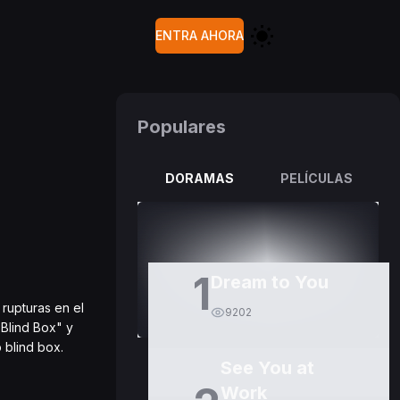
ENTRA AHORA
Populares
DORAMAS
PELÍCULAS
1
Dream to You
rupturas en el
9202
Blind Box" y
 blind box.
See You at
Work