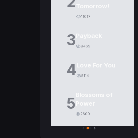
2
Tomorrow!
11017
3
Payback
8465
4
Love For You
5114
Blossoms of
5
Power
2600