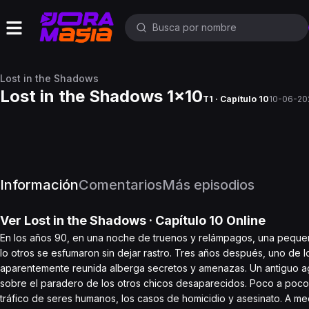
Lost in the Shadows
Lost in the Shadows 1x10
T1 · Capítulo 10
10-06-20
Información
Comentarios
Más episodios
Ver
Lost in the Shadows
· Capítulo
10
Online
En los años 90, en una noche de truenos y relámpagos, una pequeñ
lo otros se esfumaron sin dejar rastro. Tres años después, uno de l
aparentemente reunida alberga secretos y amenazas. Un antiguo age
sobre el paradero de los otros chicos desaparecidos. Poco a poco s
tráfico de seres humanos, los casos de homicidio y asesinato. A med