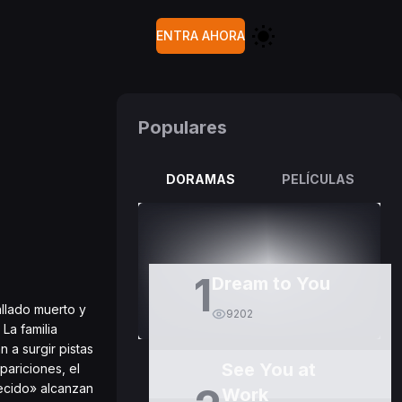
ENTRA AHORA
Populares
DORAMAS
PELÍCULAS
1
Dream to You
llado muerto y
9202
La familia
 a surgir pistas
See You at
pariciones, el
recido» alcanzan
Work