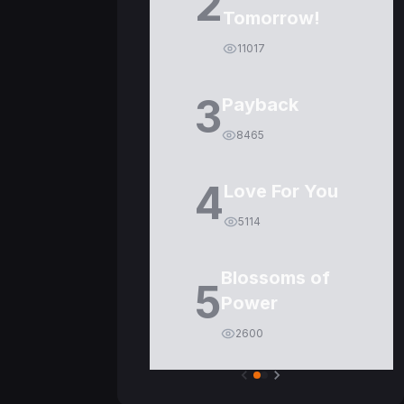
2
Tomorrow!
11017
3
Payback
8465
4
Love For You
5114
Blossoms of
5
Power
2600