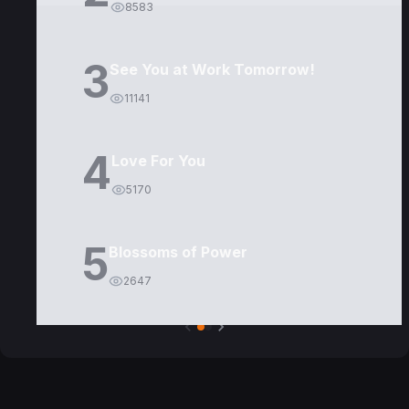
8583
3
See You at Work Tomorrow!
11141
4
Love For You
5170
5
Blossoms of Power
2647