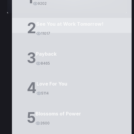
9202
2
See You at Work Tomorrow!
11017
3
Payback
8465
4
Love For You
5114
5
Blossoms of Power
2600