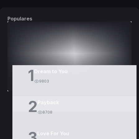
Populares
DORAMAS
PELÍCULAS
1
Dream to You
9803
2
Payback
8708
3
Love For You