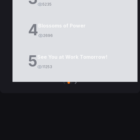
5235
4
Blossoms of Power
2696
5
See You at Work Tomorrow!
11253