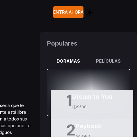
ENTRA AHORA
Populares
DORAMAS
PELÍCULAS
1
Dream to You
seria que le
9500
te está libre
n a todos sus
2
Payback
ocas opciones e
tiguos
8583