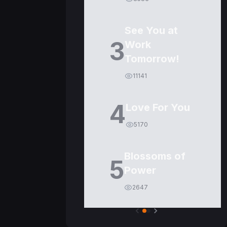
See You at
3
Work
Tomorrow!
11141
4
Love For You
5170
Blossoms of
5
Power
2647