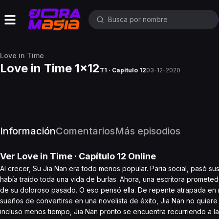
Love in Time
Love in Time 1x12
T1 · Capítulo 12
03-12-2020
Información
Comentarios
Más episodios
Ver
Love in Time
· Capítulo
12
Online
Al crecer, Su Jia Nan era todo menos popular. Paria social, pasó su
había traído toda una vida de burlas. Ahora, una escritora prometed
de su doloroso pasado. O eso pensó ella. De repente atrapada en me
sueños de convertirse en una novelista de éxito, Jia Nan no quier
incluso menos tiempo, Jia Nan pronto se encuentra recurriendo a la 