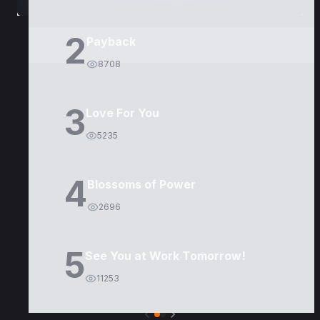
2
Payback
8708
3
Love For You
5235
4
Blossoms of Power
2696
5
See You at Work Tomorrow!
11253