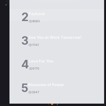
2
Payback
8583
3
See You at Work Tomorrow!
11141
4
Love For You
5170
5
Blossoms of Power
2647