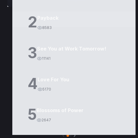
2
Payback
8583
3
See You at Work Tomorrow!
11141
4
Love For You
5170
5
Blossoms of Power
2647