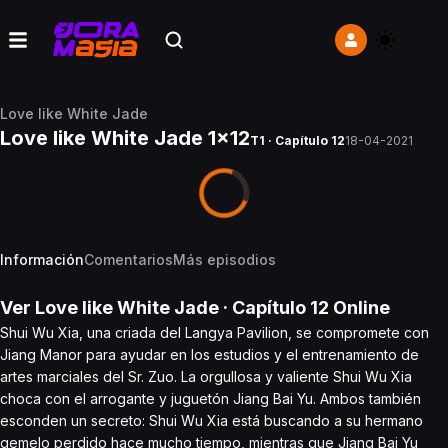
Love like White Jade
Love like White Jade 1x12
T1 · Capítulo 12
18-04-2021
Información
Comentarios
Más episodios
Ver
Love like White Jade
· Capítulo
12
Online
Shui Wu Xia, una criada del Langya Pavilion, se compromete con
Jiang Manor para ayudar en los estudios y el entrenamiento de
artes marciales del Sr. Zuo. La orgullosa y valiente Shui Wu Xia
choca con el arrogante y juguetón Jiang Bai Yu. Ambos también
esconden un secreto: Shui Wu Xia está buscando a su hermano
gemelo perdido hace mucho tiempo, mientras que Jiang Bai Yu