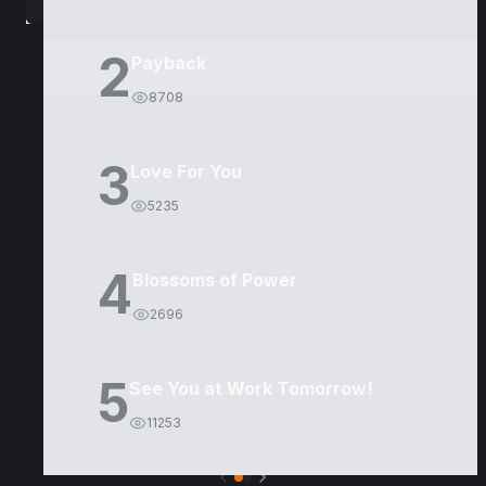
2
Payback
8708
3
Love For You
5235
4
Blossoms of Power
2696
5
See You at Work Tomorrow!
11253