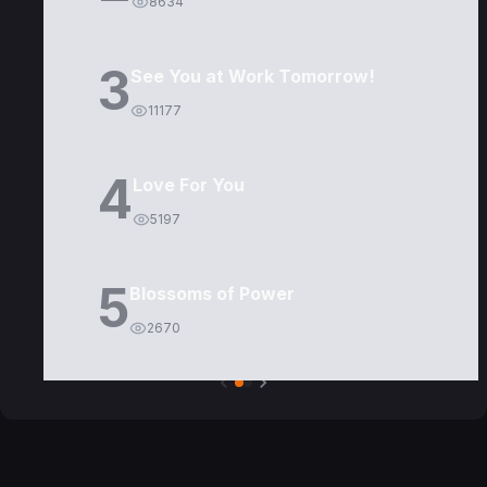
8634
3
See You at Work Tomorrow!
11177
4
Love For You
5197
5
Blossoms of Power
2670