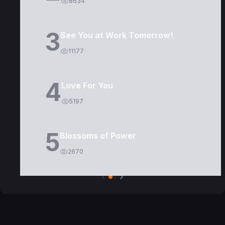
8634
3
See You at Work Tomorrow!
11177
4
Love For You
5197
5
Blossoms of Power
2670