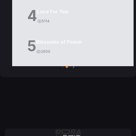
4
Love For You
5114
5
Blossoms of Power
2600