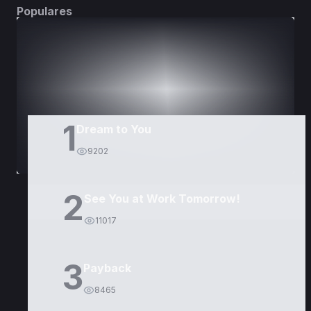
Populares
DORAMAS
PELÍCULAS
1
Dream to You
9202
2
See You at Work Tomorrow!
11017
3
Payback
8465