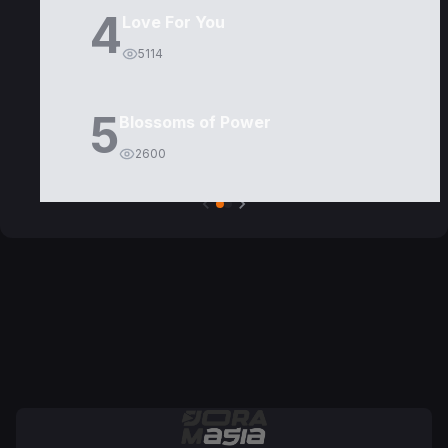
4
Love For You
5114
5
Blossoms of Power
2600