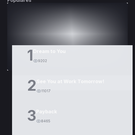
Populares
DORAMAS
PELÍCULAS
1
Dream to You
9202
2
See You at Work Tomorrow!
11017
3
Payback
8465