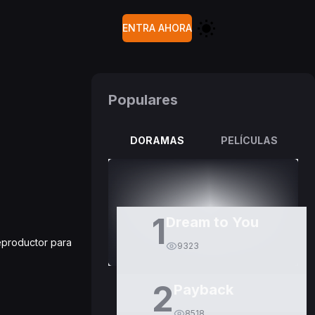
ENTRA AHORA
Populares
DORAMAS
PELÍCULAS
1
Dream to You
reproductor para
9323
2
Payback
8518