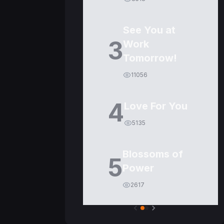
See You at
3
Work
Tomorrow!
11056
4
Love For You
5135
Blossoms of
5
Power
2617