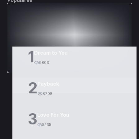
Populares
DORAMAS
PELÍCULAS
1
Dream to You
9803
2
Payback
8708
3
Love For You
5235