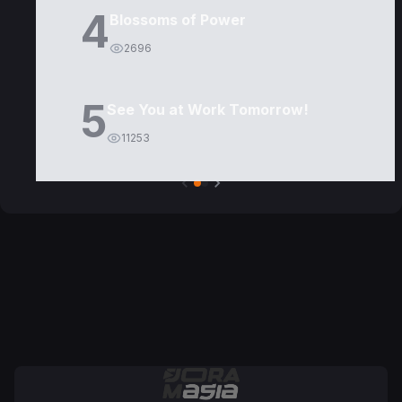
4
Blossoms of Power
2696
5
See You at Work Tomorrow!
11253