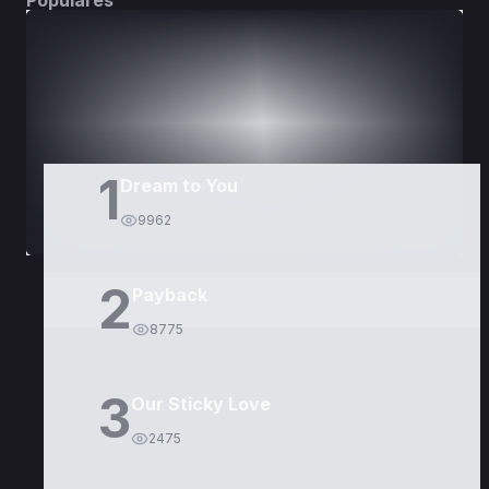
Populares
DORAMAS
PELÍCULAS
1
Dream to You
9962
2
Payback
8775
3
Our Sticky Love
2475