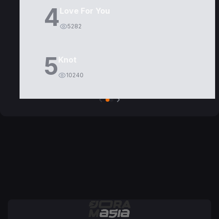
4
Love For You
5282
5
Knot
10240