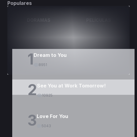
Populares
DORAMAS
PELÍCULAS
1
Dream to You
8951
2
See You at Work Tomorrow!
10925
3
Love For You
5043