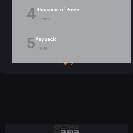
4
Blossoms of Power
2568
5
Payback
8380