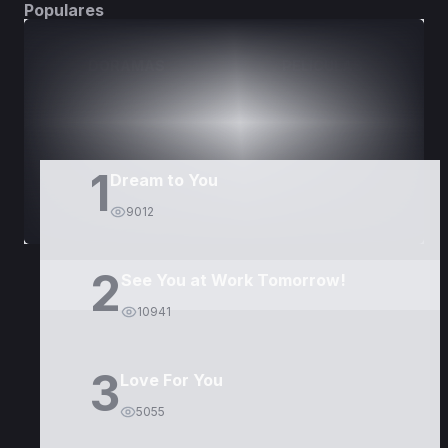
Populares
DORAMAS
PELÍCULAS
1
Dream to You
9012
2
See You at Work Tomorrow!
10941
3
Love For You
5055