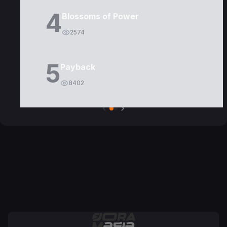
4
Blossoms of Power
2574
5
Payback
8402