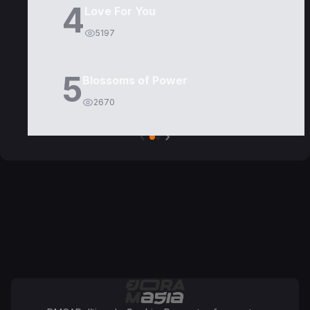
4
Love For You
5197
5
Blossoms of Power
2670