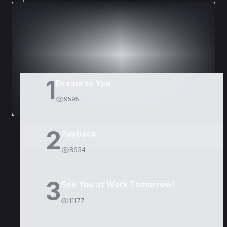
DORAMAS
PELÍCULAS
1
Dream to You
9595
2
Payback
8634
3
See You at Work Tomorrow!
11177