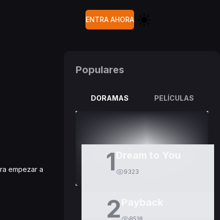
ENTRA AHORA
Populares
DORAMAS
PELÍCULAS
1
Dream to You
para empezar a
9323
2
Payback
8518