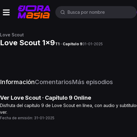
Love Scout
Love Scout 1x9
T1 · Capítulo 9
31-01-2025
Información
Comentarios
Más episodios
Ver
Love Scout
· Capítulo
9
Online
Disfruta del capítulo 9 de Love Scout en línea, con audio y subtítu
ver.
Fecha de emisión:
31-01-2025