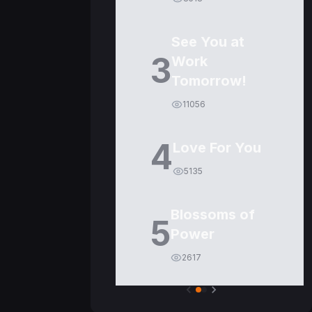
See You at
3
Work
Tomorrow!
11056
4
Love For You
5135
Blossoms of
5
Power
2617