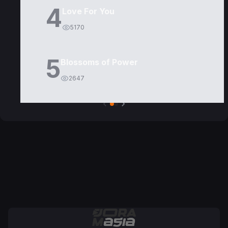
4
Love For You
5170
5
Blossoms of Power
2647