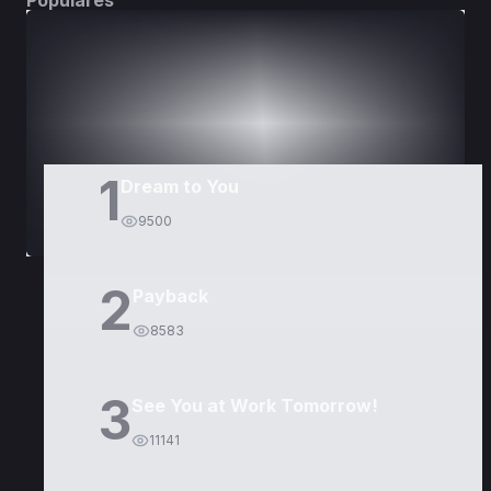
Populares
DORAMAS
PELÍCULAS
1
Dream to You
9500
2
Payback
8583
3
See You at Work Tomorrow!
11141