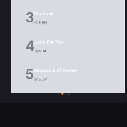
3
Payback
8465
4
Love For You
5114
5
Blossoms of Power
2600