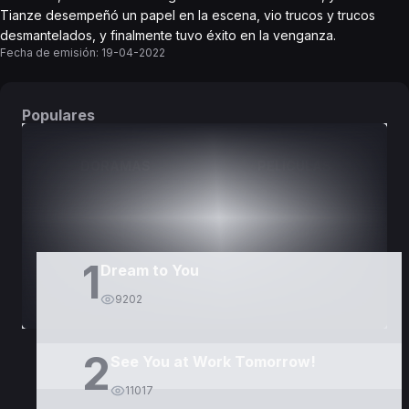
Tianze desempeñó un papel en la escena, vio trucos y trucos
desmantelados, y finalmente tuvo éxito en la venganza.
Fecha de emisión:
19-04-2022
Populares
DORAMAS
PELÍCULAS
1
Dream to You
9202
2
See You at Work Tomorrow!
11017