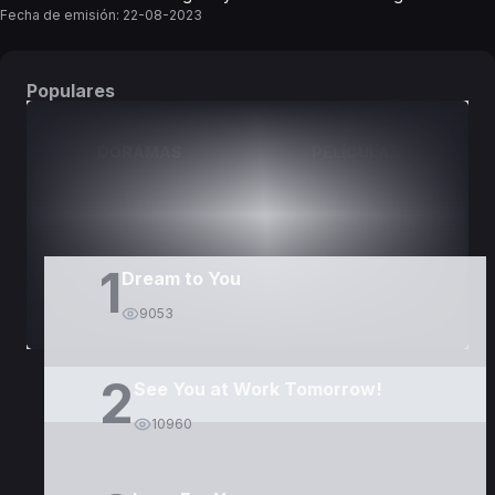
Fecha de emisión:
22-08-2023
Populares
DORAMAS
PELÍCULAS
1
Dream to You
9053
2
See You at Work Tomorrow!
10960