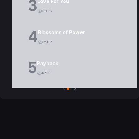
3
Love For You
5066
4
Blossoms of Power
2582
5
Payback
8415