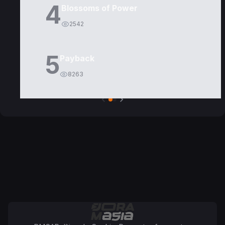
4
Blossoms of Power
2542
5
Payback
8263