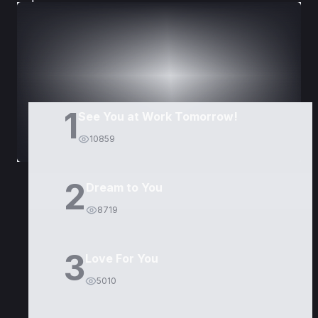
DORAMAS
PELÍCULAS
1
See You at Work Tomorrow!
10859
2
Dream to You
8719
3
Love For You
5010