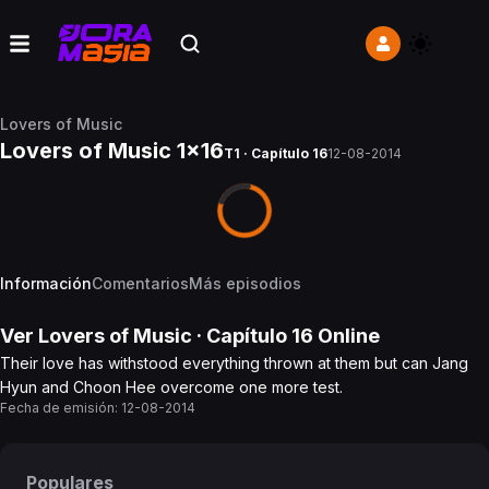
Lovers of Music
Lovers of Music 1x16
T1 · Capítulo 16
12-08-2014
Información
Comentarios
Más episodios
Ver
Lovers of Music
· Capítulo
16
Online
Their love has withstood everything thrown at them but can Jang
Hyun and Choon Hee overcome one more test.
Fecha de emisión:
12-08-2014
Populares