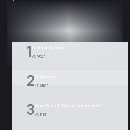
DORAMAS
PELÍCULAS
1
Dream to You
9500
2
Payback
8583
3
See You at Work Tomorrow!
11141