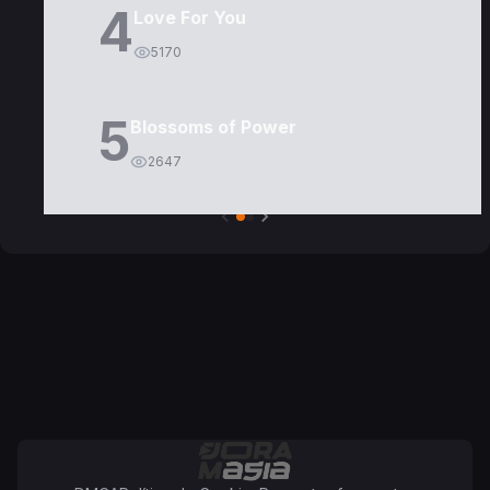
4
Love For You
5170
5
Blossoms of Power
2647