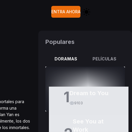
ENTRA AHORA
Populares
DORAMAS
PELÍCULAS
1
Dream to You
mortales para
9103
forma una
Nan Yan es
See You at
almente, los dos
los inmortales.
Work