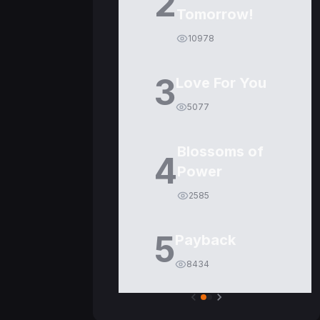
2
Tomorrow!
10978
3
Love For You
5077
Blossoms of
4
Power
2585
5
Payback
8434