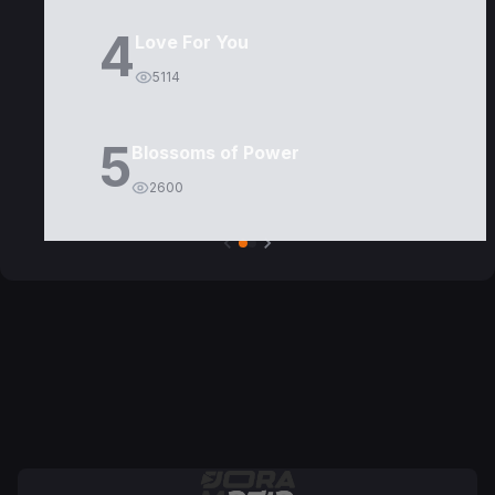
4
Love For You
5114
5
Blossoms of Power
2600