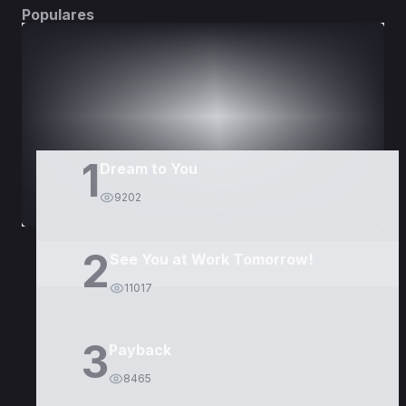
Populares
DORAMAS
PELÍCULAS
1
Dream to You
9202
2
See You at Work Tomorrow!
11017
3
Payback
8465