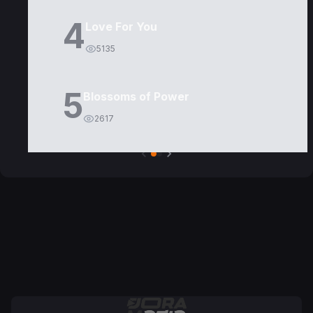
4
Love For You
5135
5
Blossoms of Power
2617