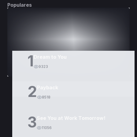
Populares
DORAMAS
PELÍCULAS
1
Dream to You
9323
2
Payback
8518
3
See You at Work Tomorrow!
11056