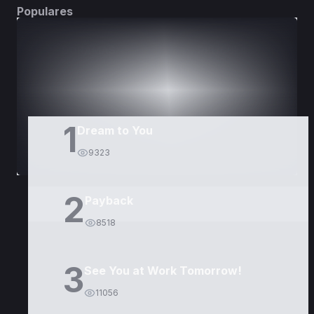
Populares
DORAMAS
PELÍCULAS
1
Dream to You
9323
2
Payback
8518
3
See You at Work Tomorrow!
11056