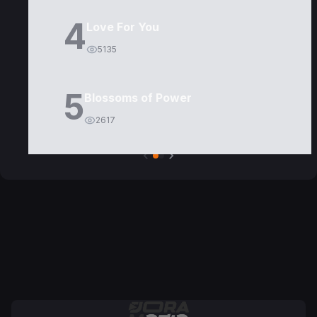
4
Love For You
5135
5
Blossoms of Power
2617