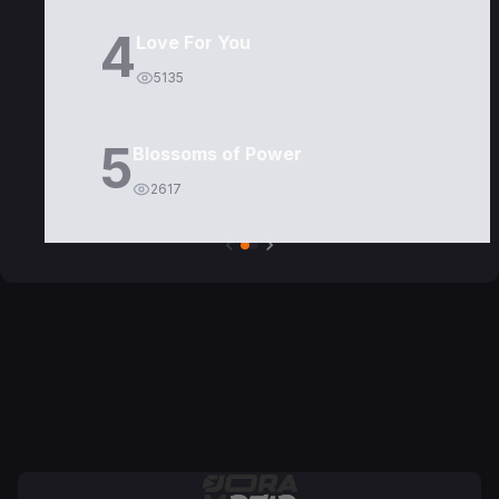
4
Love For You
5135
5
Blossoms of Power
2617