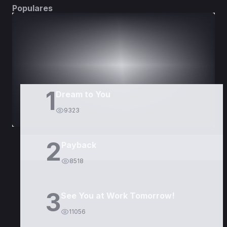
Populares
DORAMAS
PELÍCULAS
1
Dream to You
9323
2
Payback
8518
3
See You at Work Tomorrow!
11056