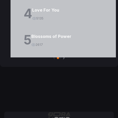
4
Love For You
5135
5
Blossoms of Power
2617