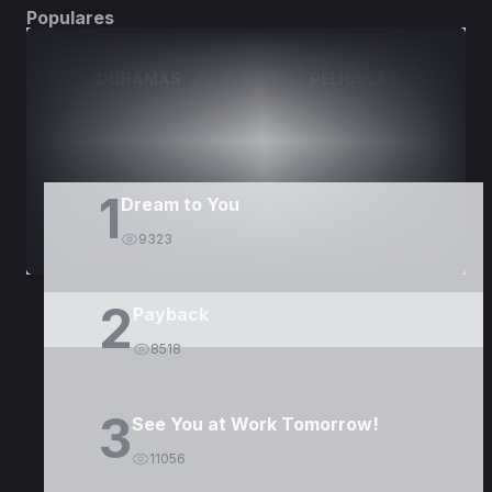
Populares
DORAMAS
PELÍCULAS
1
Dream to You
9323
2
Payback
8518
3
See You at Work Tomorrow!
11056