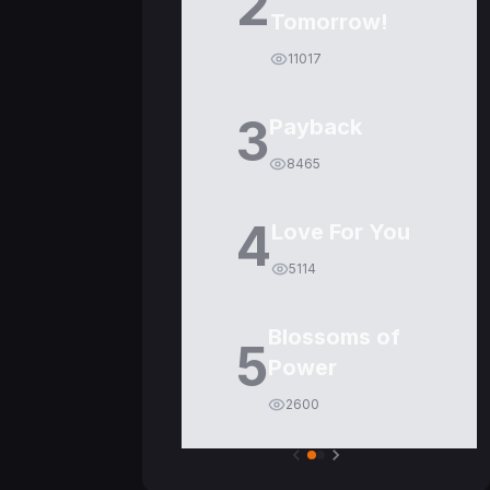
2
Tomorrow!
11017
3
Payback
8465
4
Love For You
5114
Blossoms of
5
Power
2600