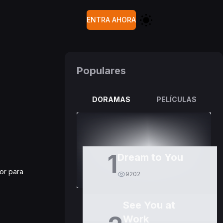
ENTRA AHORA
Populares
DORAMAS
PELÍCULAS
1
Dream to You
tor para
9202
See You at
Work