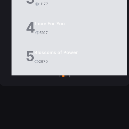
11177
4
Love For You
5197
5
Blossoms of Power
2670