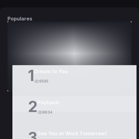
Populares
DORAMAS
PELÍCULAS
1
Dream to You
9595
2
Payback
8634
3
See You at Work Tomorrow!