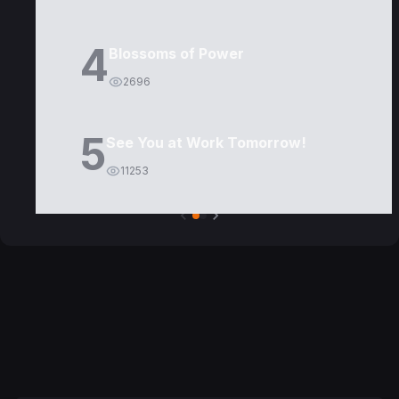
4
Blossoms of Power
2696
5
See You at Work Tomorrow!
11253