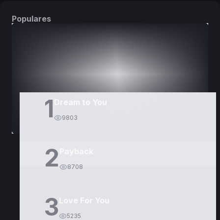
Populares
DORAMAS
PELÍCULAS
1
Dream to You
9803
2
Payback
8708
3
Love For You
5235