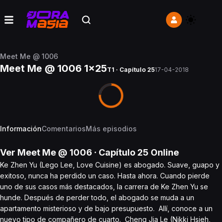
Meet Me @ 1006
Meet Me @ 1006 1x25
T1 · Capítulo 25
17-04-2018
Información
Comentarios
Más episodios
Ver
Meet Me @ 1006
· Capítulo
25
Online
Ke Zhen Yu (Lego Lee, Love Cuisine) es abogado. Suave, guapo y
exitoso, nunca ha perdido un caso. Hasta ahora. Cuando pierde
uno de sus casos más destacados, la carrera de Ke Zhen Yu se
hunde. Después de perder todo, el abogado se muda a un
apartamento misterioso y de bajo presupuesto. Allí, conoce a un
nuevo tipo de compañero de cuarto. Cheng Jia Le (Nikki Hsieh,