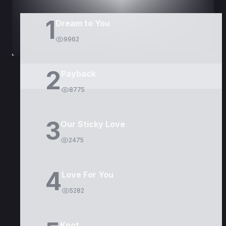
1
Dream to You
9962
2
Payback
8775
3
Our Sticky Love
2475
4
Love For You
5282
Knot