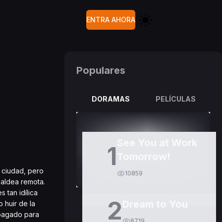
ENTRA AHORA
Populares
DORAMAS
PELÍCULAS
See You at Work
1
Tomorrow!
n ciudad, pero
10859
 aldea remota.
 tan idílica
2
Dream to You
 huir de la
 pagado para
8719