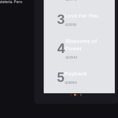
telería. Pero
3
Love For You
5010
Blossoms of
4
Power
2542
5
Payback
8263