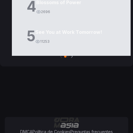
4
Blossoms of Power
2696
5
See You at Work Tomorrow!
11253
DMCA
Política de Cookies
Preguntas frecuentes