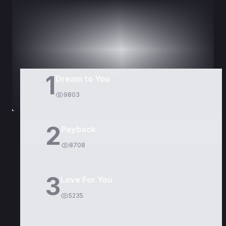
DORAMAS
PELÍCULAS
1
Dream to You
9803
2
Payback
8708
3
Love For You
5235