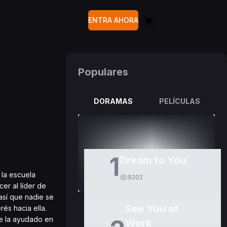
ENTRA AHORA
Populares
DORAMAS
PELÍCULAS
1
Dream to You
 la escuela
9202
er al líder de
así que nadie se
See You at
és hacia ella.
e la ayudado en
Work