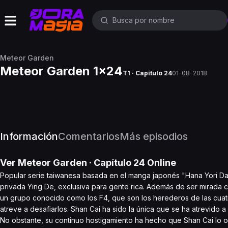
Meteor Garden
Meteor Garden 1x24
T1 · Capítulo 24
01-08-2018
Información
Comentarios
Más episodios
Ver
Meteor Garden
· Capítulo
24
Online
Popular serie taiwanesa basada en el manga japonés "Hana Yori Da
privada Ying De, exclusiva para gente rica. Además de ser mirada c
un grupo conocido como los F4, que son los herederos de las cuatro
atreve a desafiarlos. Shan Cai ha sido la única que se ha atrevido a
No obstante, su continuo hostigamiento ha hecho que Shan Cai lo 