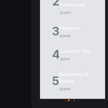
2
Tomorrow!
11017
3
Payback
8465
4
Love For You
5114
Blossoms of
5
Power
2600