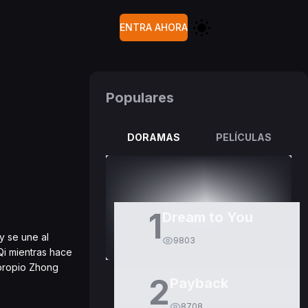
ENTRA AHORA
Populares
DORAMAS
PELÍCULAS
1
Dream to You
y se une al
9803
Qi mientras hace
 propio Zhong
2
Payback
8708