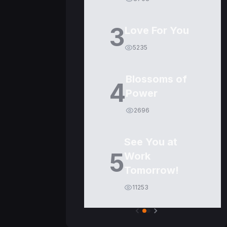
3
Love For You
5235
Blossoms of
4
Power
2696
See You at
5
Work
Tomorrow!
11253